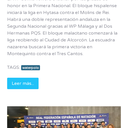
honor en la Primera Nacional. El bloque hispalense
iniciará la liga en Hytasa contra el Molins de Rei.
Habrá una doble representación andaluza en la
Segunda Nacional gracias al WP Málaga y al Dos
Hermanas PQS. El bloque malacitano comenzará la
Este sitio web utiliza "cookies" para que tenga la
liga recibiendo al Ciudad de Alcorcón. La escuadra
mejor experiencia de usuario. Si continúa
nazarena buscará la primera victoria en
navegando está dando su consentimiento para la
Montequinto contra el Tres Cantos.
aceptación de las mencionadas cookies y la
aceptación de nuestra "política de cookies".
TAGS:
waterpolo
Una cookie o galleta informática es un pequeño archivo de
Leer más...
información que se guarda en su navegador cada vez que visita
nuestra página web. La utilidad de las cookies es guardar el
historial de su actividad en nuestra página web, de manera que,
cuando la visite nuevamente, ésta pueda identificarle y configurar
el contenido de la misma en base a sus hábitos de navegación,
identidad y preferencias. Las cookies pueden ser aceptadas,
rechazadas, bloqueadas y borradas, según desee. Ello podrá
hacerlo mediante las opciones disponibles en la presente ventana