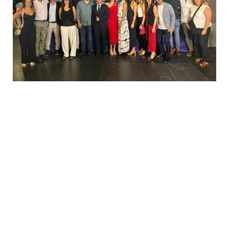
o a través de la configuración de su navegador, según el caso. En
caso de que rechace las cookies no podremos asegurarle el
correcto funcionamiento de las distintas funcionalidades de
nuestra página web. Más información en el apartado "POLÍTICA
DE COOKIES" de nuestra página web.
Política de cookies
Aceptar
La Real Federación
Española de Natación
premia a lo más granado de
la natación andaluza
Antonio Raya
Información General Natación
04/10/2025
891