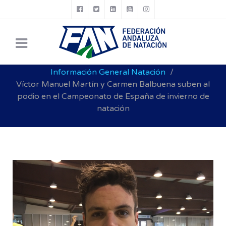
Está aquí:
Inicio
Noticias FAN
NATACIÓN
Información General Natación
Víctor Manuel Martín y Carmen Balbuena suben al
podio en el Campeonato de España de invierno de
natación