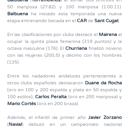
Balbuena
(
Torremolinos
) al sumar dos bronces en
50 mariposa (27.82) y 100 mariposa (1:00.11).
Balbuena
ha iniciado esta temporada una nueva
etapa entrenando becada en el
CAR
de
Sant Cugat
.
En las clasificaciones por clubs destacó el
Mairena
al
ocupar la quinta plaza femenina (319 puntos) y la
octava masculina (176). El
Churriana
finalizó noveno
con las mujeres (200,5) y décimo con los hombres
(135).
Entre los nadadores andaluces pertenecientes a
otros clubs españoles destacaron
Duane da Rocha
(oro en 100 y 200 espalda y plata en 50 espalda y
100 estilos),
Carlos Peralta
(oro en 200 mariposa) y
Mario Cortés
(oro en 200 braza).
Además, el infantil de primer año
Javier Zorzano
(
Navial
) debutó en un campeonato nacional